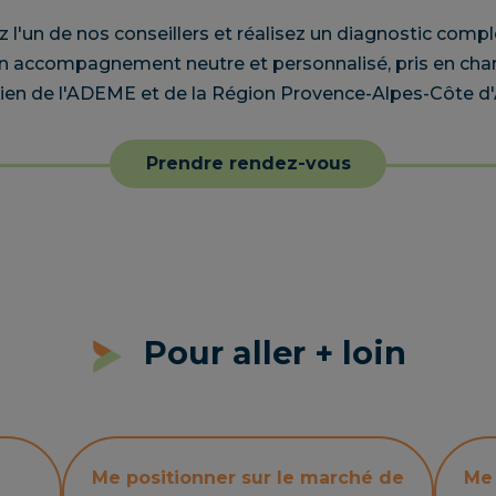
 l'un de nos conseillers et réalisez un diagnostic compl
 un accompagnement neutre et personnalisé, pris en cha
ien de l'ADEME et de la Région Provence-Alpes-Côte d'
Prendre rendez-vous
Prendre rendez-vous
Pour aller + loin
Me positionner sur le marché de
Me 