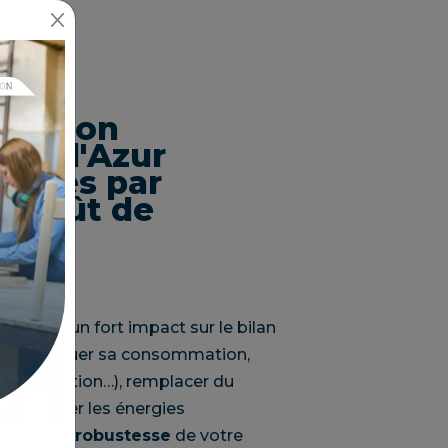
a région
ôte d'Azur
pactés par
au coût de
ut avoir un fort impact sur le bilan
ures, diminuer sa consommation,
 climatisation…), remplacer du
, favoriser les énergies
tissant
la robustesse
de votre