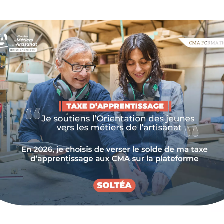
%
des artisans* de l
Provence-Alpes-C
déclarent être im
l'incertitude liée 
l'énergie
La
fluctuation du prix de l'énergie
pe
de votre entreprise. Réduire ses fact
remplacer son installation (chauffage,
matériel défectueux ou trop énergivore
renouvelables : autant d'actions garan