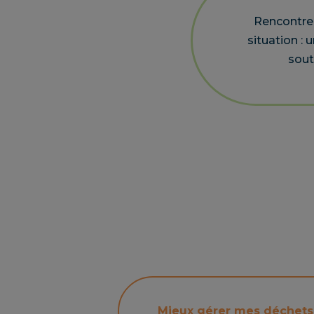
Rencontrez
situation :
sout
Mieux gérer mes déchets