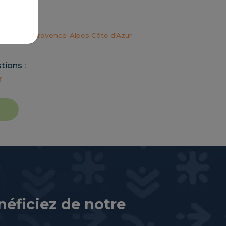
de la CMA Provence-Alpes Côte d'Azur
tions :
r
éficiez de notre