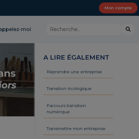
Mon compte
Rechercher
Lanc
appelez-moi
dans
la
le
rech
site
-
A LIRE ÉGALEMENT
CMA
Provence-
Alpes-
Reprendre une entreprise
Côte
d'Azur
Transition écologique
Parcours transition
numérique
Transmettre mon entreprise