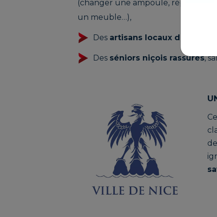
(changer une ampoule, réparer un 
un meuble…),
Des
artisans locaux de confia
Des
séniors niçois rassurés
, s
U
Ce
cl
de
ig
sa