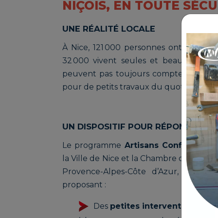
NIÇOIS, EN TOUTE SÉCU
UNE RÉALITÉ LOCALE
À Nice, 121 000 personnes ont 55 ans o
32 000 vivent seules et beaucoup per
peuvent pas toujours compter sur leurs
pour de petits travaux du quotidien.
UN DISPOSITIF POUR RÉPONDRE À 
Le programme
Artisans Confiance Se
la Ville de Nice et la Chambre de Métiers
Provence-Alpes-Côte d’Azur, répond
proposant :
Des
petites interventions séc