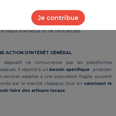
robinet, monter
Je contribue
nce
, référencés et engagés,
ans risque d’arnaque ou de tarifs abusifs.
NE ACTION D’INTÉRÊT GÉNÉRAL
 dispositif ne concurrence pas les plateformes
assiques. Il répond à un
besoin spécifique
: proposer
s services adaptés à une population fragile, souvent
norée par le marché classique, tout en
valorisant le
voir-faire des artisans locaux
.