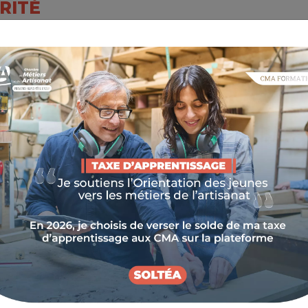
RITÉ
u plus, dont 42 000 ont 75 ans et plus. Parmi elles,
dent en autonomie. Souvent isolés, ces seniors ne
 proches ou faire appel à des artisans traditionnels
LEURS BESOINS
niors
, porté par
 et de l’Artisanat
 à ces défis en
urisées