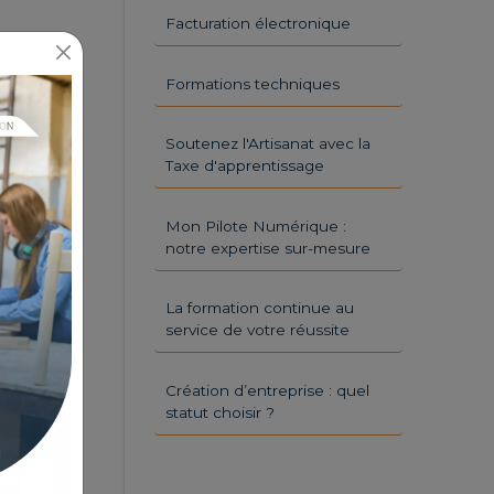
Facturation électronique
Formations techniques
Soutenez l'Artisanat avec la
Taxe d'apprentissage
Mon Pilote Numérique :
notre expertise sur-mesure
La formation continue au
service de votre réussite
Création d’entreprise : quel
statut choisir ?