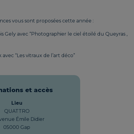
ences vous sont proposées cette année :
OUP Véronique
MABY PEROT
s Gely avec “Photographier le ciel étoilé du Queyras ,
E LOUP QUI
Estelle | BOUGIE
UE
D’ÉTOILE
avec “Les vitraux de l’art déco”
mations et accès
LOU Isabelle |
MAURICE Estelle |
 TOILES DU
ESTRELLA MYSTIC
Lieu
LGO
QUATTRO
venue Émile Didier
05000 Gap