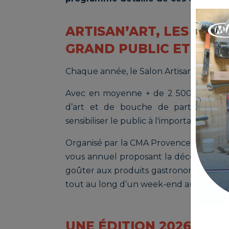
ARTISAN’ART, LES REN
GRAND PUBLIC ET DES 
Chaque année, le Salon Artisan’Art permet
Avec en moyenne + de 2 500 visiteur
d’art et de bouche de partager leu
sensibiliser le public à l'importance de l
Organisé par la CMA Provence-Alpes-Côt
vous annuel proposant la découverte de
goûter aux produits gastronomiques de
tout au long d’un week-end aux couleur
UNE ÉDITION 2026 RICH