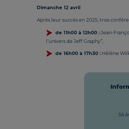
Dimanche 12 avril
Après leur succès en 2025, trois confér
LEFEVRE Marie-
LEL
de 11h00 à 12h00 :
Jean-Françoi
Ève | O-
| L
l’univers de Jeff Graphy”,
INSPIRATIONS
JO
de 16h00 à 17h30 :
Hélène Wilk 
Infor
MAGALLON Diane
KER
LES
VA
56 A