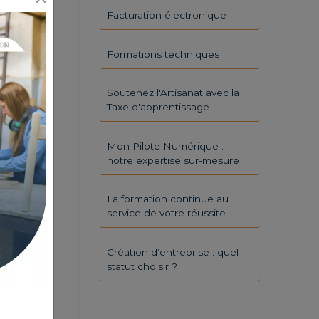
Facturation électronique
Formations techniques
Soutenez l'Artisanat avec la
Taxe d'apprentissage
Mon Pilote Numérique :
notre expertise sur-mesure
La formation continue au
service de votre réussite
Création d’entreprise : quel
statut choisir ?