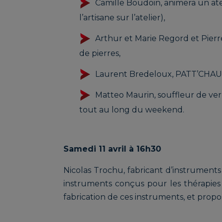
Camille Boudoin, animera un atel
HISTOIRES
DE 
D’OCRES
l’artisane sur l’atelier),
Arthur et Marie Regord et Pierre 
de pierres,
Laurent Bredeloux, PATT’CHAU -
FRUY Aurélien |
GAG
UNIVERS
AUX
Matteo Maurin, souffleur de ver
LAPIDAIRE
FL
tout au long du weekend.
Samedi 11 avril à 16h30
GELY Jean-
LE 
Nicolas Trochu, fabricant d’instruments
François | JEFF
AS
instruments conçus pour les thérapies 
GRAPHY
D’A
fabrication de ces instruments, et prop