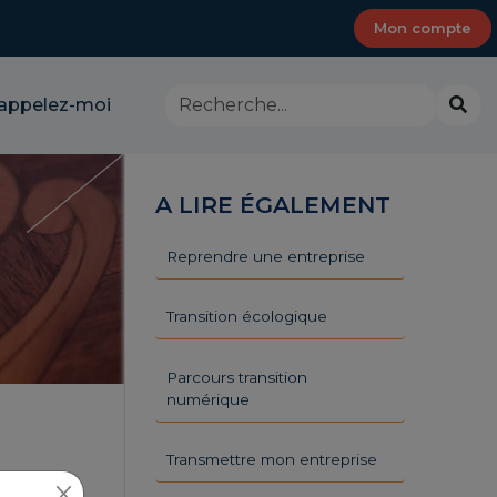
Mon compte
Rechercher
Lanc
appelez-moi
dans
la
le
rech
site
-
A LIRE ÉGALEMENT
CMA
Provence-
Alpes-
Reprendre une entreprise
Côte
d'Azur
Transition écologique
Parcours transition
numérique
Transmettre mon entreprise