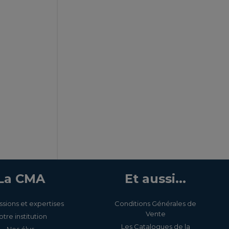
La CMA
Et aussi...
ssions et expertises
Conditions Générales de
Vente
otre institution
Les Catalogues de la
Nos élus