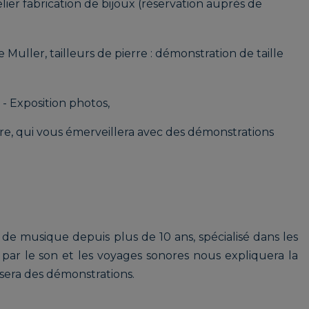
ier fabrication de bijoux (réservation auprès de
SÉRÉNITÉ
Muller, tailleurs de pierre : démonstration de taille
 Exposition photos,
NARD Didier |
GALLAND
 FAUTEUILS DE
Geneviève | LA
re, qui vous émerveillera avec des démonstrations
ORE
PETITE GALERIE
DE GENEVIÈVE
HANG’ART |
HEBISCH Caroline |
 de musique depuis plus de 10 ans, spécialisé dans les
SOCIATION
ÉDITIONS LA
par le son et les voyages sonores nous expliquera la
RTISANS
GIROUETTE
osera des démonstrations.