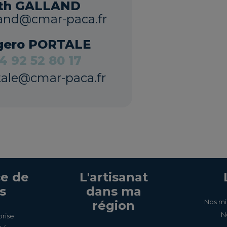
ith GALLAND
land@cmar-paca.fr
gero PORTALE
4 92 52 80 17
tale@cmar-paca.fr
e de
L'artisanat
s
dans ma
Nos mi
région
N
prise