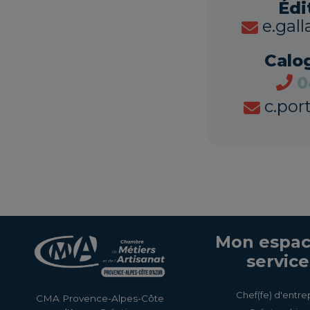
Éd
e.gal
Calo
0
c.por
Mon espac
service
Chef(fe) d'entre
CMA Provence-Alpes-Côte