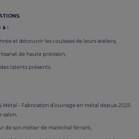
lpine truck
LIOQUE
BLANC Nicole
ATIONS
sabeth | ATELIER
ISANE
MENS Sophie |
ROLLAND
 à :
B.A.E. Histoire
Laureline et
nés et découvrir les coulisses de leurs ateliers,
biscuits
Quentin | Verres
Durs
rtisanat de haute précision,
 des talents présents.
RGEOIS Ariane
BRANDNER Kati |
ATELIER
DELL'ARTE
& Métal - Fabrication d’ouvrage en métal depuis 2025.
e salon,
RVIEUX
FRADIN Marie |
r de son métier de maréchal ferrant,
istine | TERRE
PERLIMARIE