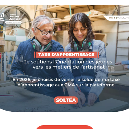
CONTRES ANNUELLES ENTRE LE
SAVOIR-FAIRE
 la valorisation de l’artisanat local haut-alpin.
s chaque année, cet événement permet aux artisans
r passion, de transmettre leurs techniques et de
'artisanat dans le patrimoine culturel français.
e d’Azur, Artisan’Art est devenu un véritable rendez-
s créations originales de nombreux artisans d’art, de
 bouche et de participer à de nombreuses animations
s locales.
E