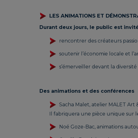
L’a
BEVILACQUA
BIL
LES ANIMATIONS ET DÉMONSTR
Marlène |
Eli
L’ARTISAN RELIURE
GU
RIBUOT Sylvain,
ROM
Durant deux jours, le public est invité
Olivier, Bastien et
La 
rencontrer des créateurs passion
Nicolas | Distillerie
de 
des 4 frères
soutenir l’économie locale et l’a
s’émerveiller devant la diversité
BOIS Pascal
BOU
Des animations et des conférences
Sacha Malet, atelier MALET Art 
Il fabriquera une pièce unique sur l
COURONNE
DE
Noé Goze-Bac, animations autou
Caroline |
Chr