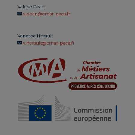
Valérie Pean
v.pean@cmar-paca.fr
Vanessa Herault
v.herault@cmar-paca.fr