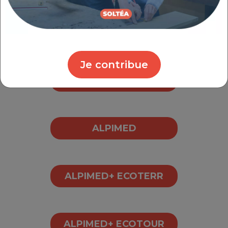
La recherche de partenaires
La mise en œuvre des projets
Je contribue
Goutte à goutte
ALPIMED
ALPIMED+ ECOTERR
ALPIMED+ ECOTOUR