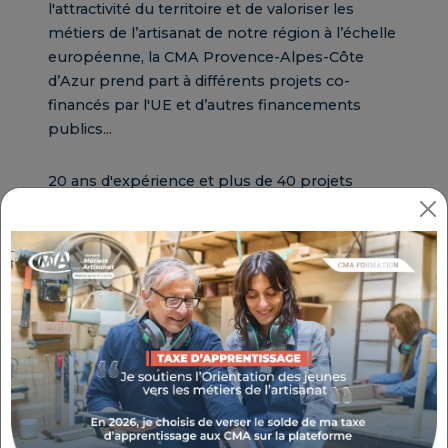
l'attractivité du territoire et de valoriser les
métiers de l’artisanat de notre région à l’échelle
européenne, la CMA Provence-Alpes-Côte
d’Azur prend part à différents projets co-
financés par l'UE et d’autres financements
publics...
20 ans d'expérience et plus de 40 projets
réalisés !
Nos missions
La recherche des appels à projets
des différents programmes européens
Le montage des projets selon les
besoins régionaux de l'Artisanat