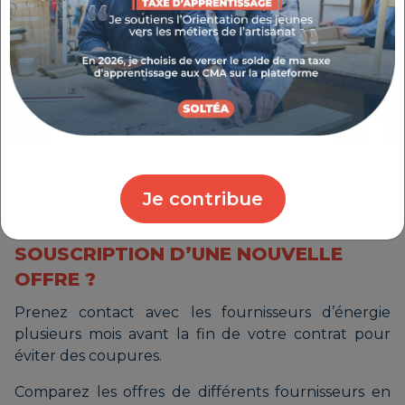
Avant le renouvellement :
il est essentiel d'identifier la date
d'échéance du contrat pour éviter la tacite
reconduction et anticiper le renouvellement.
Je contribue
COMMENT ANTICIPER LA FIN DE
VOTRE CONTRAT ET LA
SOUSCRIPTION D’UNE NOUVELLE
OFFRE ?
Prenez contact avec les fournisseurs d’énergie
plusieurs mois avant la fin de votre contrat pour
éviter des coupures.
Comparez les offres de différents fournisseurs en