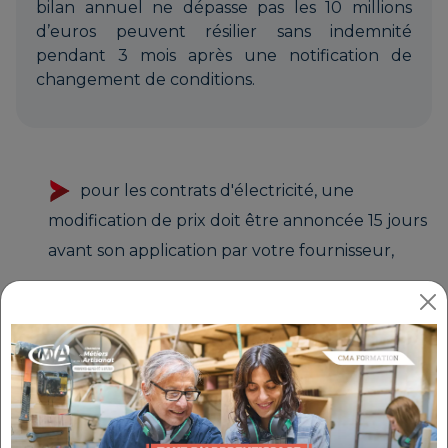
bilan annuel ne dépasse pas les 10 millions
d’euros peuvent résilier sans indemnité
pendant 3 mois après une notification de
changement de conditions.
pour les contrats d'électricité, une
modification de prix doit être annoncée 15 jours
avant son application par votre fournisseur,
les frais de résiliation anticipée doivent être
proportionnés et clairement communiqués, ne
dépassant pas la perte économique du
fournisseur.