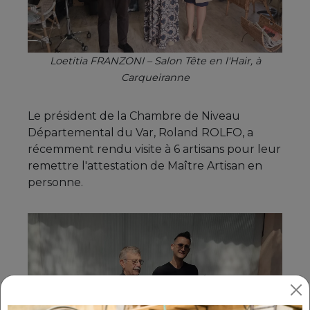
Loetitia FRANZONI – Salon Tête en l'Hair, à
Carqueiranne
Le président de la Chambre de Niveau
Départemental du Var, Roland ROLFO, a
récemment rendu visite à 6 artisans pour leur
remettre l'attestation de Maître Artisan en
personne.