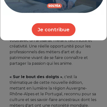
d'exception et surtout de démonstrations…
Une variété de formats représentative de la
richesse des métiers d'arts.
Je contribue
Tous les ans, au printemps, des publics de
tous horizons, toutes générations ont rendez-
vous avec un artisanat mêlant technicité et
créativité. Une réelle opportunité pour les
professionnels des métiers d'art et du
patrimoine vivant de se faire connaître et
partager la passion qui les anime.
« Sur le bout des doigts »
, c'est la
thématique de cette nouvelle édition,
mettant en lumière la région Auvergne-
Rhône-Alpes et le Portugal, reconnu pour sa
culture et ses savoir-faire ancestraux dont les
métiers d'art ont une notoriété mondiale.