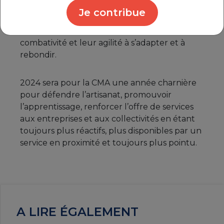
Rhône a rendu un hommage appuyé à nos
Je contribue
artisans qui, de nouveau en 2023 dans un
contexte difficile et incertain, ont prouvé leur
combativité et leur agilité à s’adapter et à
rebondir.
2024 sera pour la CMA une année charnière
pour défendre l’artisanat, promouvoir
l’apprentissage, renforcer l’offre de services
aux entreprises et aux collectivités en étant
toujours plus réactifs, plus disponibles par un
service en proximité et toujours plus pointu.
A LIRE ÉGALEMENT