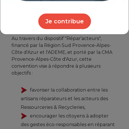
CLAUDIUS-PETIT
, Présidente de la
Commission Transition énergétique, Stratégie
des déchets, Qualité de l'air étaient réunis
Je contribue
pour signer une convention de partenariat.
Au travers du dispositif "Répar'acteurs",
financé par la Région Sud Provence-Alpes-
Côte d'Azur et l'ADEME, et porté par la CMA
Provence-Alpes-Côte d'Azur, cette
convention vise à répondre à plusieurs
objectifs :
favoriser la collaboration entre les
artisans réparateurs et les acteurs des
Ressourceries & Recycleries,
encourager les citoyens à adopter
des gestes éco-responsables en réparant