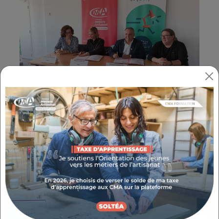
Mardi 19 mars,
Yannick MAZETTE
, Président
de la CMA Provence-Alpes-Côte d'Azur et
Margot GIRARD
, Membre du Conseil
d'administration du Réseau Régional des
Ressourceries & Recycleries provence-Alpes-
Côte d'Azur, en présence de
Yves LE
TRIONNAIRE
, Directeur Régional de l'ADEME
Provence-Alpes-Côte d'Azur et
Anne