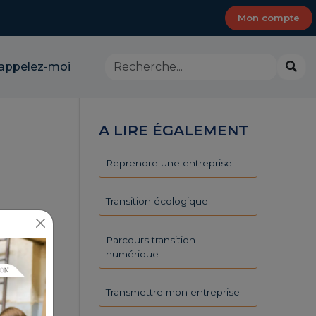
Mon compte
Rechercher
Lanc
appelez-moi
dans
la
le
rech
site
-
A LIRE ÉGALEMENT
CMA
Provence-
Alpes-
Reprendre une entreprise
Côte
d'Azur
Transition écologique
Parcours transition
numérique
Transmettre mon entreprise