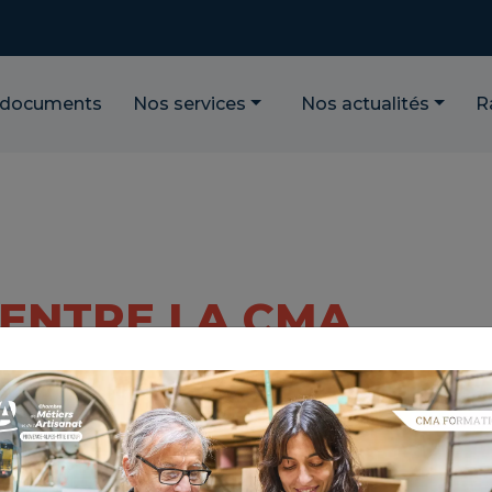
 documents
Nos services
Nos actualités
R
ENTRE LA CMA
ES-CÔTE D'AZUR
OD