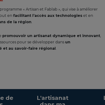
 programme « Artisan et Fablab », qui vise à améliorer
 tout en
facilitant l’accès aux technologies
et en
ans de la région
.
de
promouvoir un artisanat dynamique et innovant
,
ressources pour se développer dans
un
 et au savoir-faire régional
.
e de
L'artisanat
s
dans ma