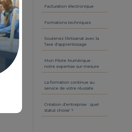
Facturation électronique
Formations techniques
Soutenez l'Artisanat avec la
Taxe d'apprentissage
Mon Pilote Numérique :
notre expertise sur-mesure
La formation continue au
service de votre réussite
Création d’entreprise : quel
statut choisir ?