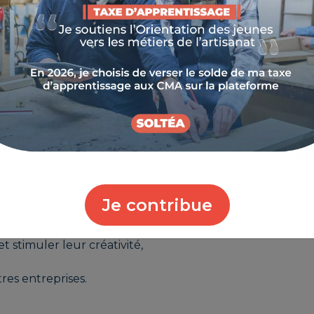
 ART LAB NET
fait partie du
Programme Interreg
programme transfrontalier cofinancé par le
Fonds
al (FEDER)
sous l’objectif
Coopération Territoriale
r les territoires des Alpes-Maritimes, du Var, de la Corse,
répond à des besoins spécifiques, exprimés par les
 :
Je contribue
nologies,
 stimuler leur créativité,
tres entreprises.