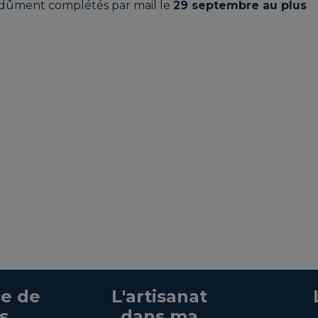
 dûment complétés par mail le
29 septembre au plus
e de
L'artisanat
s
dans ma