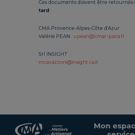
Ces documents doivent être retournés
tard
:
CMA Provence-Alpes-Côte d'Azur
Valérie PEAN :
v.pean@cmar-paca.fr
Srl INSIGHT
mcavazzoni@insight.ca.it
Mon espac
service