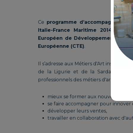
Ce
programme d’accompagnement
Italie-France Maritime 2014-2020
, 
Européen de Développement Région
Européenne (CTE)
.
Il s’adresse aux Métiers d'Art installés su
de la Ligurie et de la Sardaigne. Il 
professionnels des métiers d'art tels que
mieux se former aux nouvelles tech
se faire accompagner pour innover et
développer leurs ventes,
travailler en collaboration avec d'au