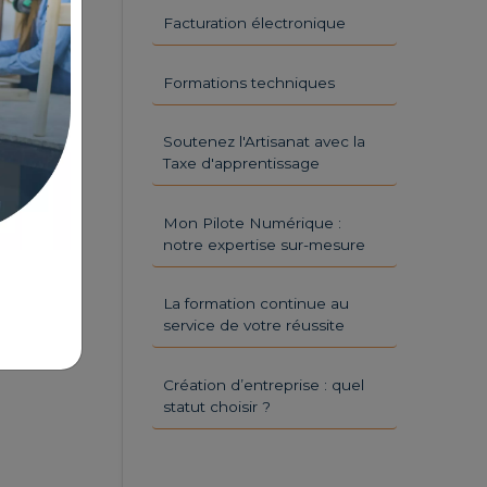
Facturation électronique
Formations techniques
Soutenez l'Artisanat avec la
Taxe d'apprentissage
Mon Pilote Numérique :
notre expertise sur-mesure
La formation continue au
service de votre réussite
Création d’entreprise : quel
statut choisir ?