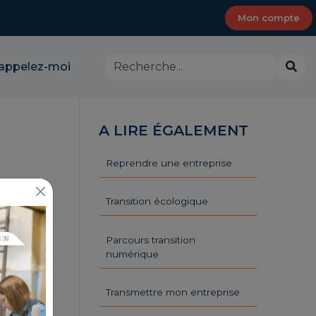
Mon compte
Rechercher
Lanc
appelez-moi
dans
la
le
rech
site
-
A LIRE ÉGALEMENT
CMA
Provence-
Alpes-
Reprendre une entreprise
Côte
d'Azur
Transition écologique
Parcours transition
numérique
Transmettre mon entreprise