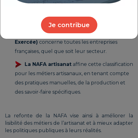
Souvent confondus, ces deux codes ont pourtant
des fonctions distinctes :
Je contribue
Le code APE (Activité Principale
Exercée)
concerne toutes les entreprises
françaises, quel que soit leur secteur.
La NAFA artisanat
affine cette classification
pour les métiers artisanaux, en tenant compte
des pratiques manuelles, de la production et
des savoir-faire spécifiques.
La refonte de la NAFA vise ainsi à améliorer la
lisibilité des métiers de l’artisanat et à mieux adapter
les politiques publiques à leurs réalités.