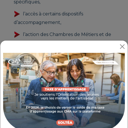
spécifiques,
l’accès à certains dispositifs
d’accompagnement,
l’action des Chambres de Métiers et de
l’Artisanat, dont la CMA Provence-Alpes-Côte
d'Azur.
Chaque code NAFA correspond à une activité
réellement exercée. Une classification précise est
donc essentielle pour sécuriser votre situation
administrative.
QUELLE DIFFÉRENCE ENTRE NAFA ET
CODE APE ?