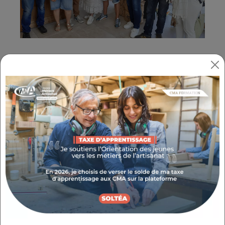
Mardi 10 septembre,
Valérie COISSIEUX
,
Présidente de la Chambre de Niveau
Départemental de Vaucluse en présence de
Philippe ARMENGOL
, maire de la commune
de Velleron et de
Philippe HERZOG
, vice-
président de la Chambre de Vaucluse ont
remis le titre de Maître artisan coiffeur à
Olivier GABELLARI
, coiffeur, dans son salon
Art Evasion. Un chef d’entreprise passionné,
captivant et engagé œuvrant pour
l’environnement (comme par exemple au
travers du recyclage des cheveux) et investi
dans l’apprentissage. Il a notamment formé
plusieurs apprentis, assurant ainsi le maintien