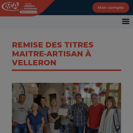
Panneau de gestion des cookies
Mon compte
REMISE DES TITRES
MAITRE-ARTISAN À
VELLERON