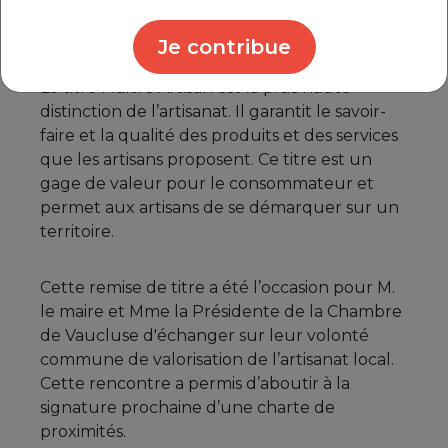
d’une économie locale de proximité
florissante.
Je contribue
Le titre Maître Artisan est la plus haute
distinction de l’artisanat. Il garantit le savoir-
faire et la qualité des produits et des services
que les artisans proposent. Ce titre est un
gage de valeur pour le consommateur et
permet aux artisans de se démarquer sur un
territoire.
Cette remise de titre a été l’occasion pour M.
le maire et Mme la Présidente de la Chambre
de Vaucluse d'échanger sur leur volonté
commune de valorisation de l’artisanat local.
Cette rencontre a permis d’aboutir à la
signature prochaine d’une charte de
proximités.