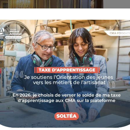
 a accueilli, vendredi 6 décembre, la cérémonie
imoine Vivant (EPV), valorisant les entreprises
s qui perpétuent les traditions d’excellence.
eptionnel, 8 entreprises régionales ont ainsi été