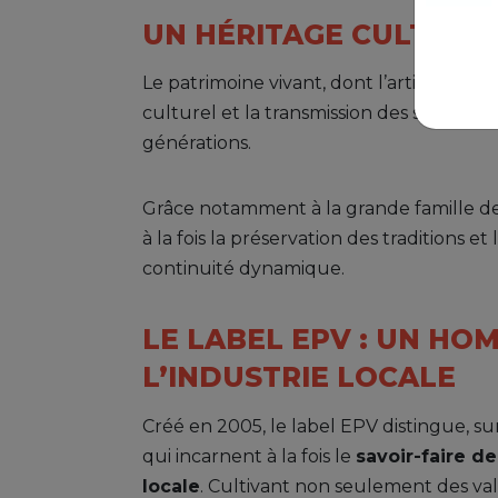
UN HÉRITAGE CULTUREL
Le patrimoine vivant, dont l’artisanat es
culturel et la transmission des savoir-fair
générations.
Grâce notamment à la grande famille des
à la fois la préservation des traditions 
continuité dynamique.
LE LABEL EPV : UN HO
L’INDUSTRIE LOCALE
Créé en 2005, le label EPV distingue, sur
qui incarnent à la fois le
savoir-faire de
locale
. Cultivant non seulement des va