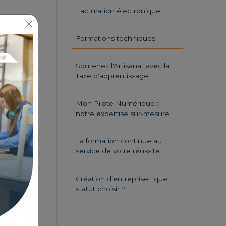
Facturation électronique
Formations techniques
Soutenez l'Artisanat avec la
Taxe d'apprentissage
Mon Pilote Numérique :
notre expertise sur-mesure
La formation continue au
service de votre réussite
Création d’entreprise : quel
statut choisir ?