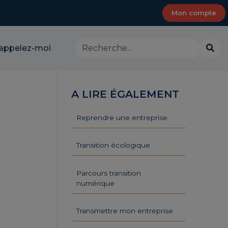
Mon compte
Rechercher
Lanc
appelez-moi
dans
la
le
rech
site
-
A LIRE ÉGALEMENT
CMA
Provence-
Alpes-
Reprendre une entreprise
Côte
d'Azur
Transition écologique
Parcours transition
numérique
Transmettre mon entreprise