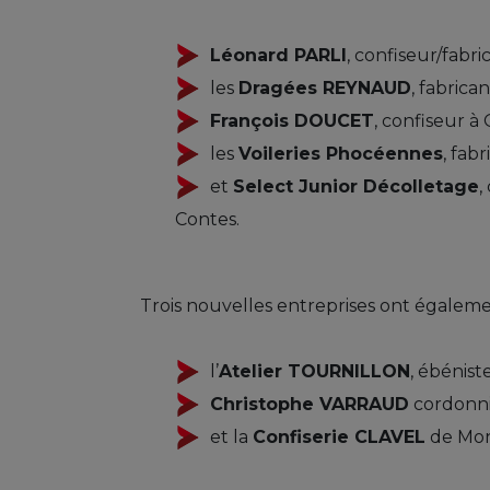
Léonard PARLI
, confiseur/fabr
les
Dragées REYNAUD
, fabrican
François DOUCET
, confiseur à 
les
Voileries Phocéennes
, fab
et
Select Junior Décolletage
,
Contes.
Trois nouvelles entreprises ont égaleme
l’
Atelier TOURNILLON
, ébénist
Christophe VARRAUD
cordonni
et la
Confiserie CLAVEL
de Mon