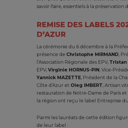
savoir-faire, essentiels à la préservation
REMISE DES LABELS 20
D’AZUR
La cérémonie du 6 décembre à la Préfe
présence de
Christophe MIRMAND
, Pr
l’Association Régionale des EPV,
Trista
EPV,
Virginie HORNUS-PIN
, Vice-Prési
Yannick MAZETTE
, Président de la Ch
Côte d’Azur et
Oleg IMBERT
, Artisan vi
restauration de Notre-Dame de Paris et é
la région ont reçu le label Entreprise d
Parmi les lauréats de cette édition fig
de leur label :