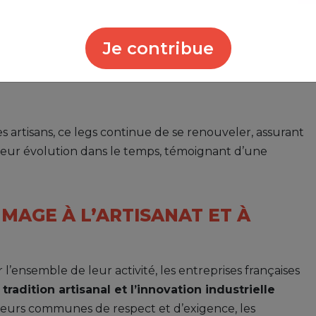
 DE SAVOIR-FAIRE
Je contribue
t l’un des symboles, incarne la pratique d’un héritage
e et des traditions culturelles à travers les
 artisans, ce legs continue de se renouveler, assurant
et leur évolution dans le temps, témoignant d’une
MMAGE À L’ARTISANAT ET À
 l’ensemble de leur activité, les entreprises françaises
 tradition artisanal et l’innovation industrielle
leurs communes de respect et d’exigence, les