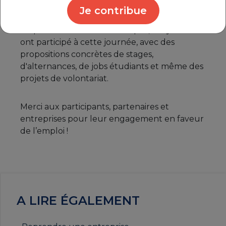
Je contribue
JEUNES
En plus des candidats à l’emploi, 39 lycéens
ont participé à cette journée, avec des
propositions concrètes de stages,
d'alternances, de jobs étudiants et même des
projets de volontariat.
Merci aux participants, partenaires et
entreprises pour leur engagement en faveur
de l’emploi !
A LIRE ÉGALEMENT