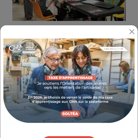
Le 17 octobre 2024, la CMA Provence-Alpes-
Côte d’Azur a organisé la première édition des
Rencontres Sud Emploi, un événement qui a
réuni près de 150 participants, parmi lesquels
des jeunes issus des missions locales, des
demandeurs d'emploi et des bénéficiaires du
RSA.
Cette journée a permis à ces candidats de
rencontrer 10 entreprises engagées dans des
démarches RSE, ouvrant la voie à de futures
opportunités de recrutement.
DES OFFRES VARIÉES POUR LES