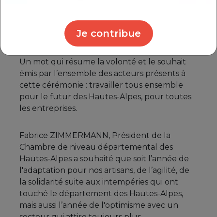
Alpes chacun présenter leurs vœux au
monde économique autour d’un mot
Je contribue
commun : synergie.
Un mot qui résume la volonté et le souhait
émis par l’ensemble des acteurs présents à
cette cérémonie : travailler tous ensemble
pour le futur des Hautes-Alpes, pour toutes
les entreprises.
Fabrice ZIMMERMANN, Président de la
Chambre de niveau départemental des
Hautes-Alpes a souhaité que soit l’année de
l'adaptation pour nos artisans, de l’agilité, de
la solidarité suite aux intempéries qui ont
touché le département des Hautes-Alpes,
mais aussi l’année de l'optimisme avec un
secteur qui attire toujours plus.