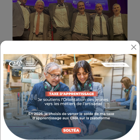
Fabrice ZIMMERMANN, Président de la
Chambre de niveau départemental des
Hautes-Alpes, Frédéric CAVALLINO, Président
de la CCI Hautes-Alpes ,Patrick RICOU
Président de l' Agence départementale de
développement économique et touristique
des Hautes-Alpes, Michel GARCIN, Président
de UPE 05 , Nicolas CHABRAND, Président de
la Fédération BTP 05 et Eric LIONS, Président
de la Chambre d'agriculture des Hautes-