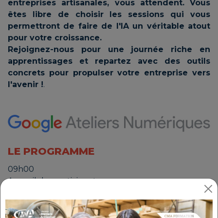
entreprises artisanales, vous attendent. Vous
êtes libre de choisir les sessions qui vous
permettront de faire de l'IA un véritable atout
pour votre croissance.
Rejoignez-nous pour une journée riche en
apprentissages et repartez avec des outils
concrets pour propulser votre entreprise vers
l'avenir !
.
LE PROGRAMME
09h00
Accueil des participants
09h15