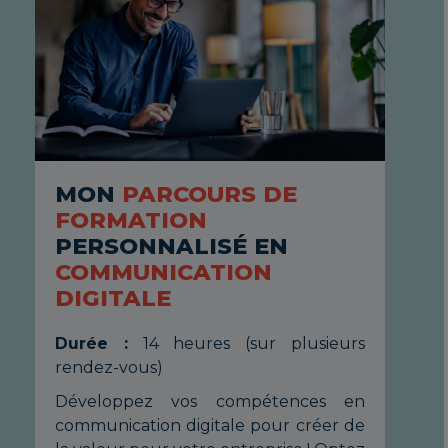
MON
PARCOURS DE
R
FORMATION
C
PERSONNALISÉ EN
P
COMMUNICATION
DIGITALE
Du
Durée :
14 heures (sur plusieurs
En
rendez-vous)
fo
le
Développez vos compétences en
c
communication digitale pour créer de
ide