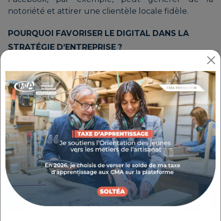
notoriété et attirer une clientèle locale fidèle.
POURQUOI FAVORISER LE DIGITAL DANS LA
STRATÉGIE D’ENTREPRISE ?
Le digital ne se limite pas à la communication : il
permet aussi d’optimiser la gestion d’entreprise.
Automatisation des tâches, outils d’analyse des
performances, campagnes marketing ciblées…
Intégrer le digital à sa stratégie, c’est aussi gagner
du temps et améliorer son efficacité.
Prenons l’exemple d’un artisan qui adopte un
système de prise de rendez-vous en ligne. Il
simplifie la gestion de son emploi du temps et offre
une expérience fluide à ses clients, qui peuvent
réserver en quelques clics.
LES ÉTAPES POUR CONSTRUIRE UNE