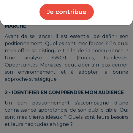
BONNE STRATÉGIE DIGITALE
Je contribue
1 - POSITIONNER MON ENTREPRISE SUR LE
MARCHÉ
Avant de se lancer, il est essentiel de définir son
positionnement. Quelles sont mes forces ? En quoi
mon offre se distingue-t-elle de la concurrence ?
Une analyse SWOT (Forces, Faiblesses,
Opportunités, Menaces) peut aider à mieux cerner
son environnement et à adopter la bonne
approche stratégique.
2 - IDENTIFIER EN COMPRENDRE MON AUDIENCE
Un bon positionnement s’accompagne d’une
connaissance approfondie de son public cible. Qui
sont mes clients idéaux ? Quels sont leurs besoins
et leurs habitudes en ligne ?