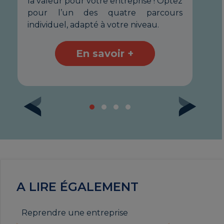
la valeur pour votre entreprise ! Optez
ca
pour l’un des quatre parcours
ad
individuel, adapté à votre niveau.
En savoir +
A LIRE ÉGALEMENT
Reprendre une entreprise