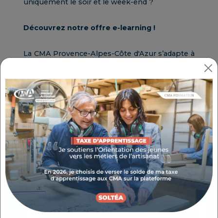
uniquement le soir et le week-end ?
Découvrez notre offre e-learning !
La CMA Provence-Alpes-Côte d'Azur s’adapte à
votre organisation et vous propose de plus en
plus de formations
flexibles
,
efficaces
, dans
lesquelles vous évoluez
à votre rythme
. Pour
éviter les pannes de motivation, un
tuteur
est
à vos côtés et vous coache tout au long du
programme.
Voir les accompagnements
Suivez votre parcours digitalisé et
individualisé !