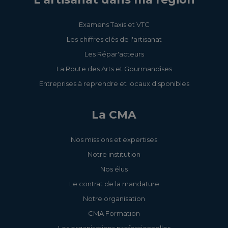
perspective de RSE
Examens Taxis et VTC
Référencement
naturel : booster la
Les chiffres clés de l'artisanat
visibilité de mon site
Les Répar'acteurs
Web
La Route des Arts et Gourmandises
Entreprises à reprendre et locaux disponibles
Élaborer ma stratégie
digitale
La CMA
Nos missions et expertises
Notre institution
Déterminez vos prix
de vente
Nos élus
Le contrat de la mandature
Notre organisation
Intégrer le
CMA Formation
développement