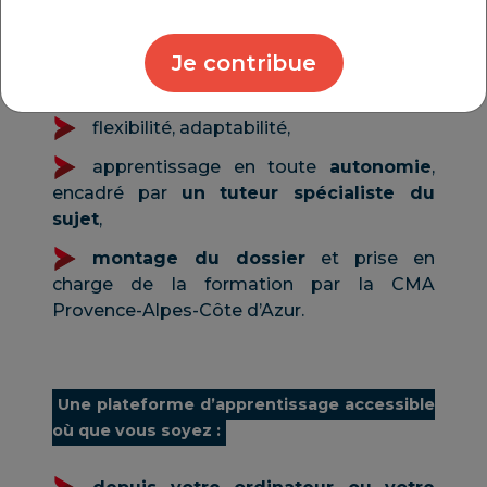
Les avantages :
Je contribue
gain de temps,
flexibilité, adaptabilité,
apprentissage en toute
autonomie
,
encadré par
un tuteur spécialiste du
sujet
,
montage du dossier
et prise en
charge de la formation par la CMA
Provence-Alpes-Côte d’Azur.
Une plateforme d’apprentissage accessible
où que vous soyez :