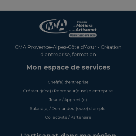
Consolider son projet
Prospecter et fidéliser
d'entreprise
ma clientèle
CMA Provence-Alpes-Côte d'Azur - Création
Consolider son projet
Réussir ma stratégie
d'entreprise, formation
de micro-entreprise
Facebook
Mon espace de services
Maître
Chef(fe) d'entreprise
Consolider son projet
d’apprentissage en
Créateur(rice) / Repreneur(euse) d'entreprise
de micro-entreprise -
entreprise artisanale
Parcours Hybride
Jeune / Apprenti(e)
TPE/PME
Salarié(e) / Demandeur(euse) d'emploi
Élaborer vos contrats
Collectivité / Partenaire
Créer son projet
de travail en toute
d'entreprise
sécurité dans une
L'artisanat dans ma région