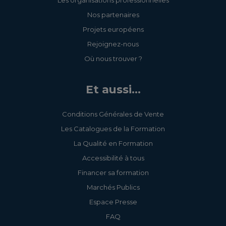
Les organisations professionnelles
durable
Nos partenaires
Projets européens
Concevoir mon projet
Rejoignez-nous
de site web
Où nous trouver ?
Et aussi...
Mix-Learning : Créez et
Administrez un site
Conditions Générales de Vente
internet TPE-PME
Les Catalogues de la Formation
La Qualité en Formation
Accessibilité à tous
Devenir Artisan
Financer sa formation
Manager
Marchés Publics
Espace Presse
FAQ
Attirer, développer et