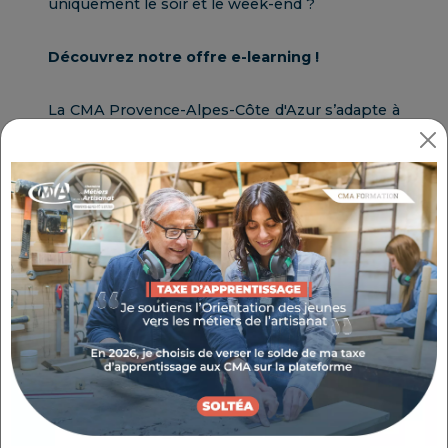
uniquement le soir et le week-end ?
Découvrez notre offre e-learning !
La CMA Provence-Alpes-Côte d'Azur s’adapte à
votre organisation et vous propose de plus en
plus de formations
flexibles
,
efficaces
, dans
lesquelles vous évoluez
à votre rythme
. Pour
éviter les pannes de motivation, un
tuteur
est
à vos côtés et vous coache tout au long du
programme.
Voir les accompagnements
Suivez votre parcours digitalisé et
individualisé !