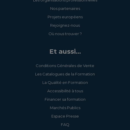
Les organisations professionnelles
durable
Nos partenaires
Projets européens
Concevoir mon projet
Rejoignez-nous
de site web
Où nous trouver ?
Et aussi...
Mix-Learning : Créez et
Administrez un site
Conditions Générales de Vente
internet TPE-PME
Les Catalogues de la Formation
La Qualité en Formation
Accessibilité à tous
Devenir Artisan
Financer sa formation
Manager
Marchés Publics
Espace Presse
FAQ
Attirer, développer et