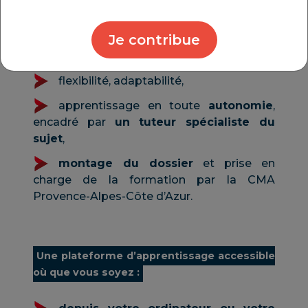
Les avantages :
Je contribue
gain de temps,
flexibilité, adaptabilité,
apprentissage en toute
autonomie
,
encadré par
un tuteur spécialiste du
sujet
,
montage du dossier
et prise en
charge de la formation par la CMA
Provence-Alpes-Côte d’Azur.
Une plateforme d’apprentissage accessible
où que vous soyez :