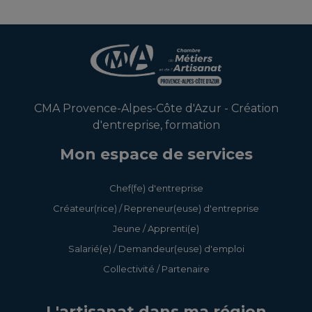
Consolider son projet
Prospecter et fidéliser
d'entreprise
ma clientèle
CMA Provence-Alpes-Côte d'Azur - Création
Consolider son projet
Réussir ma stratégie
d'entreprise, formation
de micro-entreprise
Facebook
Mon espace de services
Maître
Chef(fe) d'entreprise
Consolider son projet
d’apprentissage en
Créateur(rice) / Repreneur(euse) d'entreprise
de micro-entreprise -
entreprise artisanale
Parcours Hybride
Jeune / Apprenti(e)
TPE/PME
Salarié(e) / Demandeur(euse) d'emploi
Élaborer vos contrats
Collectivité / Partenaire
Créer son projet
de travail en toute
d'entreprise
sécurité dans une
L'artisanat dans ma région