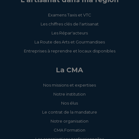
perspective de RSE
Examens Taxis et VTC
Référencement
naturel : booster la
Les chiffres clés de l'artisanat
visibilité de mon site
Les Répar'acteurs
Web
La Route des Arts et Gourmandises
Entreprises à reprendre et locaux disponibles
Élaborer ma stratégie
digitale
La CMA
Nos missions et expertises
Notre institution
Déterminez vos prix
de vente
Nos élus
Le contrat de la mandature
Notre organisation
Intégrer le
CMA Formation
développement